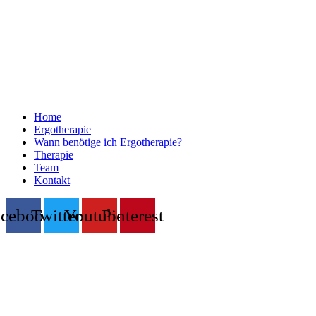
Home
Ergotherapie
Wann benötige ich Ergotherapie?
Therapie
Team
Kontakt
acebook
Twitter
Youtube
Pinterest