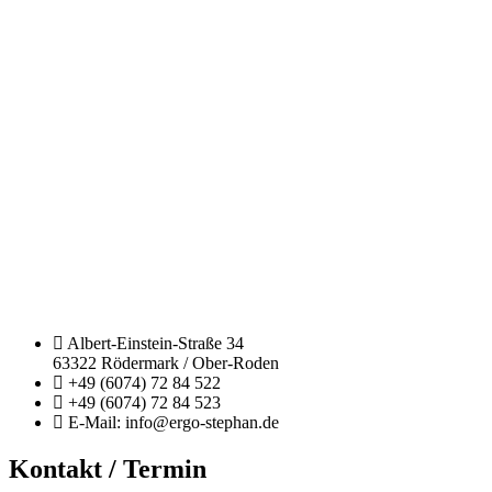
Mehr Informationen
Akzeptieren
Powered by
Usercentrics Consent
Management Platform
Albert-Einstein-Straße 34
63322 Rödermark / Ober-Roden
+49 (6074) 72 84 522
+49 (6074) 72 84 523
E-Mail: info@ergo-stephan.de
Kontakt / Termin